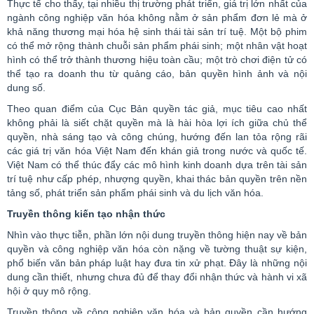
Thực tế cho thấy, tại nhiều thị trường phát triển, giá trị lớn nhất của
ngành công nghiệp văn hóa không nằm ở sản phẩm đơn lẻ mà ở
khả năng thương mại hóa hệ sinh thái tài sản trí tuệ. Một bộ phim
có thể mở rộng thành chuỗi sản phẩm phái sinh; một nhân vật hoạt
hình có thể trở thành thương hiệu toàn cầu; một trò chơi điện tử có
thể tạo ra doanh thu từ quảng cáo, bản quyền hình ảnh và nội
dung số.
Theo quan điểm của Cục Bản quyền tác giả, mục tiêu cao nhất
không phải là siết chặt quyền mà là hài hòa lợi ích giữa chủ thể
quyền, nhà sáng tạo và công chúng, hướng đến lan tỏa rộng rãi
các giá trị văn hóa Việt Nam đến khán giả trong nước và quốc tế.
Việt Nam có thể thúc đẩy các mô hình kinh doanh dựa trên tài sản
trí tuệ như cấp phép, nhượng quyền, khai thác bản quyền trên nền
tảng số, phát triển sản phẩm phái sinh và du lịch văn hóa.
Truyền thông kiến tạo nhận thức
Nhìn vào thực tiễn, phần lớn nội dung truyền thông hiện nay về bản
quyền và công nghiệp văn hóa còn nặng về tường thuật sự kiện,
phổ biến văn bản pháp luật hay đưa tin xử phạt. Đây là những nội
dung cần thiết, nhưng chưa đủ để thay đổi nhận thức và hành vi xã
hội ở quy mô rộng.
Truyền thông về công nghiệp văn hóa và bản quyền cần hướng