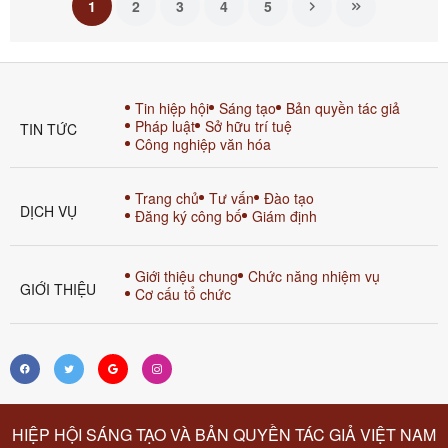
1
2
3
4
5
Tin hiệp hội
Sáng tạo
Bản quyền tác giả
Pháp luật
Sở hữu trí tuệ
TIN TỨC
Công nghiệp văn hóa
Trang chủ
Tư vấn
Đào tạo
DỊCH VỤ
Đăng ký công bố
Giám định
Giới thiệu chung
Chức năng nhiệm vụ
GIỚI THIỆU
Cơ cấu tổ chức
HIỆP HỘI SÁNG TẠO VÀ BẢN QUYỀN TÁC GIẢ VIỆT NAM