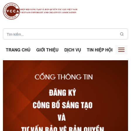
TRANG CHỦ
GIỚI THIỆU
DỊCH VỤ
TIN HIỆP HỘI
SÁNG
Togg
navig