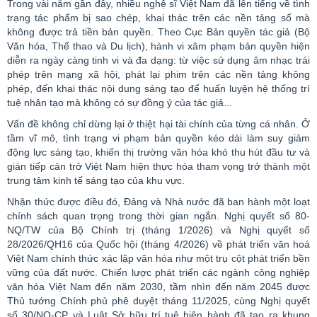
Trong vài năm gần đây, nhiều nghệ sĩ Việt Nam đã lên tiếng về tình
trạng tác phẩm bị sao chép, khai thác trên các nền tảng số mà
không được trả tiền
bản quyền
. Theo Cục Bản quyền tác giả (Bộ
Văn hóa, Thể thao và Du lịch), hành vi xâm phạm bản quyền hiện
diễn ra ngày càng tinh vi và đa dạng: từ việc sử dụng âm nhạc trái
phép trên mạng xã hội, phát lại phim trên các nền tảng không
phép, đến khai thác nội dung sáng tạo để huấn luyện hệ thống trí
tuệ nhân tạo mà không có sự đồng ý của tác giả...
Vấn đề không chỉ dừng lại ở thiệt hại tài chính của từng cá nhân. Ở
tầm vĩ mô, tình trạng vi phạm bản quyền kéo dài làm suy giảm
động lực sáng tạo, khiến thị trường văn hóa khó thu hút đầu tư và
gián tiếp cản trở Việt Nam hiện thực hóa tham vọng trở thành một
trung tâm kinh tế sáng tạo của khu vực.
Nhận thức được điều đó, Đảng và Nhà nước đã ban hành một loạt
chính sách quan trọng trong thời gian ngắn. Nghị quyết số 80-
NQ/TW của Bộ Chính trị (tháng 1/2026) và Nghị quyết số
28/2026/QH16 của Quốc hội (tháng 4/2026) về phát triển văn hoá
Việt Nam chính thức xác lập văn hóa như một trụ cột phát triển bền
vững của đất nước. Chiến lược phát triển các ngành công nghiệp
văn hóa Việt Nam đến năm 2030, tầm nhìn đến năm 2045 được
Thủ tướng Chính phủ phê duyệt tháng 11/2025, cùng Nghị quyết
số 30/NQ-CP và Luật Sở hữu trí tuệ hiện hành đã tạo ra khung