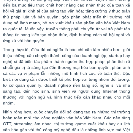
đến ba mục tiêu thực chất hơn: nâng cao nhận thức của toàn xã
hội về giá trị kinh tế của sáng tạo văn hóa; tăng cường ý thức tuân
thủ pháp luật về bản quyền; góp phần phát triển thị trường nội
dung số lành mạnh, hỗ trợ xuất khẩu sản phẩm văn hóa Việt Nam
ra quốc tế. Muốn vậy, truyền thông phải chuyển từ vai trò phát tán
thông tin sang kiến tạo nhận thức, định hướng cách xã hội nghĩ và
ứng xử với bản quyền.
Trong thực tế, điều đó có nghĩa là báo chí cần làm nhiều hơn: giới
thiệu những câu chuyện thành công của doanh nghiệp,
startup
hay
nghệ sĩ đã biến tác phẩm thành nguồn thu hợp pháp; phân tích rõ
chuỗi giá trị từ sáng tạo đến thương mại hóa bản quyền; phản ánh
cả các vụ vi phạm lẫn những mô hình tích cực về tuân thủ. Đặc
biệt, nội dung cần được thiết kế phù hợp với từng nhóm đối tượng,
từ cơ quan quản lý, doanh nghiệp nền tảng số, nghệ sĩ và nhà
sáng tạo, đến học sinh, sinh viên và người dùng Internet thông
thường với ngôn ngữ và hình thức tiếp cận khác nhau cho mỗi
nhóm.
Nhìn rộng hơn, cuộc chuyển đổi số đang tạo ra những thị trường
hoàn toàn mới cho công nghiệp văn hóa Việt Nam. Các nền tảng
OTT,
streaming
âm nhạc, thị trường
game
xuất khẩu hay du lịch
văn hóa gắn với thủ công mỹ nghệ đều là những lĩnh vực mà Việt