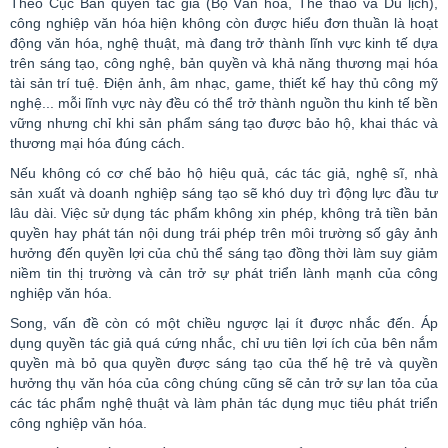
Theo Cục Bản quyền tác giả (Bộ Văn hóa, Thể thao và Du lịch),
công nghiệp văn hóa hiện không còn được hiểu đơn thuần là hoạt
động văn hóa, nghệ thuật, mà đang trở thành lĩnh vực kinh tế dựa
trên sáng tạo, công nghệ, bản quyền và khả năng thương mại hóa
tài sản trí tuệ. Điện ảnh, âm nhạc,
game
, thiết kế hay thủ công mỹ
nghệ... mỗi lĩnh vực này đều có thể trở thành nguồn thu kinh tế bền
vững nhưng chỉ khi sản phẩm sáng tạo được bảo hộ, khai thác và
thương mại hóa đúng cách.
Nếu không có cơ chế bảo hộ hiệu quả, các tác giả, nghệ sĩ, nhà
sản xuất và doanh nghiệp sáng tạo sẽ khó duy trì động lực đầu tư
lâu dài. Việc sử dụng tác phẩm không xin phép, không trả tiền bản
quyền hay phát tán nội dung trái phép trên môi trường số gây ảnh
hưởng đến quyền lợi của chủ thể sáng tạo đồng thời làm suy giảm
niềm tin thị trường và cản trở sự phát triển lành mạnh của công
nghiệp văn hóa.
Song, vấn đề còn có một chiều ngược lại ít được nhắc đến. Áp
dụng quyền tác giả quá cứng nhắc, chỉ ưu tiên lợi ích của bên nắm
quyền mà bỏ qua quyền được sáng tạo của thế hệ trẻ và quyền
hưởng thụ văn hóa của công chúng cũng sẽ cản trở sự lan tỏa của
các tác phẩm nghệ thuật và làm phản tác dụng mục tiêu phát triển
công nghiệp văn hóa.