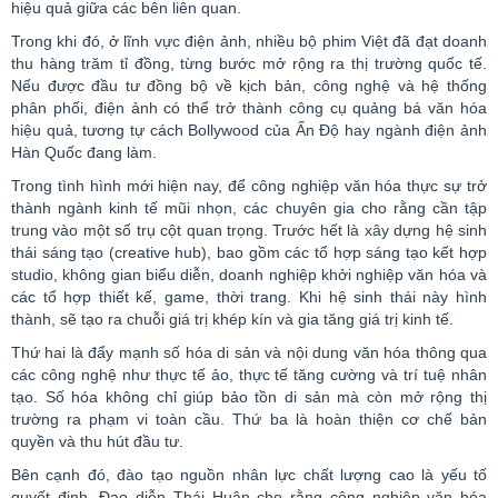
hiệu quả giữa các bên liên quan.
Trong khi đó, ở lĩnh vực điện ảnh, nhiều bộ phim Việt đã đạt doanh
thu hàng trăm tỉ đồng, từng bước mở rộng ra thị trường quốc tế.
Nếu được đầu tư đồng bộ về kịch bản, công nghệ và hệ thống
phân phối, điện ảnh có thể trở thành công cụ quảng bá văn hóa
hiệu quả, tương tự cách
Bollywood
của Ấn Độ hay ngành điện ảnh
Hàn Quốc đang làm.
Trong tình hình mới hiện nay, để công nghiệp văn hóa thực sự trở
thành ngành kinh tế mũi nhọn, các chuyên gia cho rằng cần tập
trung vào một số trụ cột quan trọng. Trước hết là xây dựng hệ sinh
thái sáng tạo (
creative
hub
), bao gồm các tổ hợp sáng tạo kết hợp
studio
, không gian biểu diễn, doanh nghiệp khởi nghiệp văn hóa và
các tổ hợp thiết kế,
game
, thời trang. Khi hệ sinh thái này hình
thành, sẽ tạo ra chuỗi giá trị khép kín và gia tăng giá trị kinh tế.
Thứ hai là đẩy mạnh số hóa di sản và nội dung văn hóa thông qua
các công nghệ như thực tế ảo, thực tế tăng cường và trí tuệ nhân
tạo. Số hóa không chỉ giúp bảo tồn di sản mà còn mở rộng thị
trường ra phạm vi toàn cầu. Thứ ba là hoàn thiện cơ chế bản
quyền và thu hút đầu tư.
Bên cạnh đó, đào tạo nguồn nhân lực chất lượng cao là yếu tố
quyết định. Đạo diễn Thái Huân cho rằng công nghiệp văn hóa