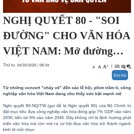
NGHỊ QUYẾT 80 - "SOI
ĐƯỜNG" CHO VĂN HÓA
VIỆT NAM: Mở đường
cho phát triển công nghiệp
Thứ tư, 04/03/2026
|
08:34
+
|
A
A
-
A
Đọc bài
văn hóa
Từ những
concert
"cháy vé" đến các lễ hội, phim trăm tỉ, công
nghiệp văn hóa Việt Nam đang cho thấy sức bật mạnh mẽ
Nghị quyết 80-NQ/TW (gọi tắt là Nghị quyết 80) của Bộ Chính trị
đặt mục tiêu đưa công nghiệp văn hóa đóng góp 7% GDP vào năm
2030, tiến tới 9% vào năm 2045. Đây không chỉ là định hướng phát
triển văn hóa mà còn mở ra cơ hội đưa văn hóa trở thành ngành
kinh tế mũi nhọn.