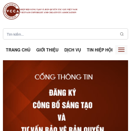
TRANG CHỦ
GIỚI THIỆU
DỊCH VỤ
TIN HIỆP HỘI
SÁNG
Togg
navig