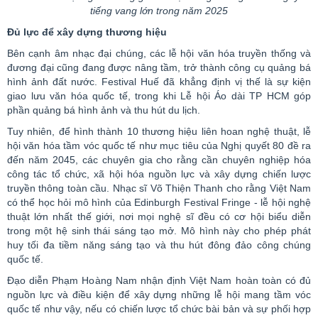
tiếng vang lớn trong năm 2025
Đủ lực để xây dựng thương hiệu
Bên cạnh âm nhạc đại chúng, các lễ hội văn hóa truyền thống và
đương đại cũng đang được nâng tầm, trở thành công cụ quảng bá
hình ảnh đất nước.
Festival
Huế
đã khẳng định vị thế là sự kiện
giao lưu văn hóa quốc tế, trong khi Lễ hội Áo dài TP HCM góp
phần quảng bá hình ảnh và thu hút du lịch.
Tuy nhiên, để hình thành 10 thương hiệu liên hoan nghệ thuật, lễ
hội văn hóa tầm vóc quốc tế như mục tiêu của Nghị quyết 80 đề ra
đến năm 2045, các chuyên gia cho rằng cần chuyên nghiệp hóa
công tác tổ chức, xã hội hóa nguồn lực và xây dựng chiến lược
truyền thông toàn cầu. Nhạc sĩ Võ Thiện Thanh cho rằng Việt Nam
có thể học hỏi mô hình của
Edinburgh
Festival
Fringe
- lễ hội nghệ
thuật lớn nhất thế giới, nơi mọi nghệ sĩ đều có cơ hội biểu diễn
trong một hệ sinh thái sáng tạo mở. Mô hình này cho phép phát
huy tối đa tiềm năng sáng tạo và thu hút đông đảo công chúng
quốc tế.
Đạo diễn Phạm Hoàng Nam nhận định Việt Nam hoàn toàn có đủ
nguồn lực và điều kiện để xây dựng những lễ hội mang tầm vóc
quốc tế như vậy, nếu có chiến lược tổ chức bài bản và sự phối hợp