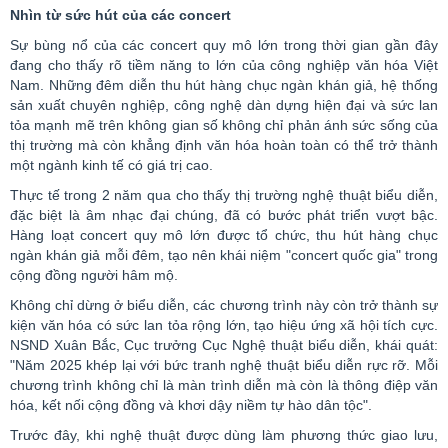
Nhìn từ sức hút của các
concert
Sự bùng nổ của các
concert
quy mô lớn trong thời gian gần đây
đang cho thấy rõ tiềm năng to lớn của công nghiệp văn hóa Việt
Nam. Những đêm diễn thu hút hàng chục ngàn khán giả, hệ thống
sản xuất chuyên nghiệp, công nghệ dàn dựng hiện đại và sức lan
tỏa mạnh mẽ trên không gian số không chỉ phản ánh sức sống của
thị trường mà còn khẳng định văn hóa hoàn toàn có thể trở thành
một ngành kinh tế có giá trị cao.
Thực tế trong 2 năm qua cho thấy thị trường nghệ thuật biểu diễn,
đặc biệt là âm nhạc đại chúng, đã có bước phát triển vượt bậc.
Hàng loạt
concert
quy mô lớn được tổ chức, thu hút hàng chục
ngàn khán giả mỗi đêm, tạo nên khái niệm "
concert
quốc gia" trong
cộng đồng người hâm mộ.
Không chỉ dừng ở biểu diễn, các chương trình này còn trở thành sự
kiện văn hóa có sức lan tỏa rộng lớn, tạo hiệu ứng xã hội tích cực.
NSND Xuân Bắc, Cục trưởng Cục Nghệ thuật biểu diễn, khái quát:
"Năm 2025 khép lại với bức tranh nghệ thuật biểu diễn rực rỡ. Mỗi
chương trình không chỉ là màn trình diễn mà còn là thông điệp văn
hóa, kết nối cộng đồng và khơi dậy niềm tự hào dân tộc".
Trước đây, khi nghệ thuật được dùng làm phương thức giao lưu,