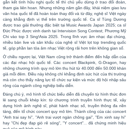
gắn kết tình hữu nghị quốc tế thì chủ yếu dừng ở trao đổi đoàn,
tham gia liên hoan. Nhưng những năm gần đây, khái niệm giao lưu
văn hóa quốc tế đã hoàn toàn thay đổi và từ đây, nghệ sĩ Việt ngày
càng khẳng định vị thế trên trường quốc tế. Ca sĩ Tùng Dương
được trao giải thưởng đặc biệt tại
Music
Awards
Japan
2025; ca sĩ
Đức Phúc được vinh danh tại
Intervision
Song
Contest
; Phương Mỹ
Chi vào
top
3
Sing
!
Asia
2025. Trong lĩnh vực âm nhạc đại chúng,
nhiều bản
live
và sân khấu của nghệ sĩ Việt lọt
top
trending
quốc
tế, góp phần lan tỏa âm nhạc Việt rộng rãi hơn trên không gian số.
Ở chiều ngược lại, Việt Nam cũng trở thành điểm đến hấp dẫn của
các đại nhạc hội quốc tế. Các
concert
Blackpink
, G-
Dragon
, hay
những chương trình quy mô lớn thu hút từ 40.000 đến 50.000 khán
giả mỗi đêm. Điều này không chỉ khẳng định sức hút của thị trường
mà còn cho thấy năng lực tổ chức sự kiện và mức độ hội nhập sâu
rộng của ngành công nghiệp biểu diễn.
Đáng chú ý, mô hình tổ chức biểu diễn đã chuyển từ hình thức đơn
lẻ sang chuỗi khép kín: từ chương trình truyền hình thực tế, xây
dựng hình ảnh nghệ sĩ, phát hành nhạc số, truyền thông đa nền
tảng, đến tổ chức
concert
quy mô lớn. Thành công của các
concert
"Anh trai say hi", "Anh trai vượt ngàn chông gai", "Em xinh say hi"
hay "Chị đẹp đạp gió rẽ sóng", "Y
concert
"... đã chứng minh hiệu
quả của mô hình này.