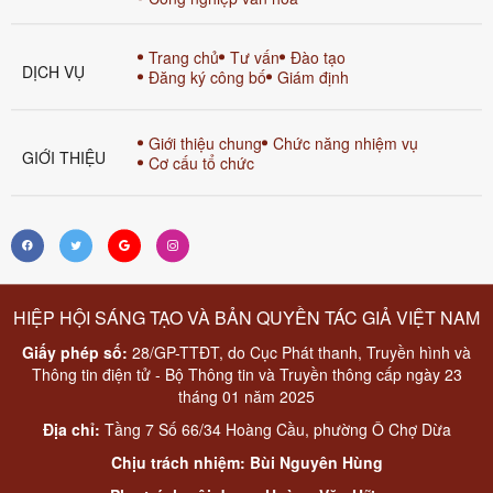
Trang chủ
Tư vấn
Đào tạo
DỊCH VỤ
Đăng ký công bố
Giám định
Giới thiệu chung
Chức năng nhiệm vụ
GIỚI THIỆU
Cơ cấu tổ chức
HIỆP HỘI SÁNG TẠO VÀ BẢN QUYỀN TÁC GIẢ VIỆT NAM
Giấy phép số:
28/GP-TTĐT, do Cục Phát thanh, Truyền hình và
Thông tin điện tử - Bộ Thông tin và Truyền thông cấp ngày 23
tháng 01 năm 2025
Địa chỉ:
Tầng 7 Số 66/34 Hoàng Cầu, phường Ô Chợ Dừa
Chịu trách nhiệm: Bùi Nguyên Hùng