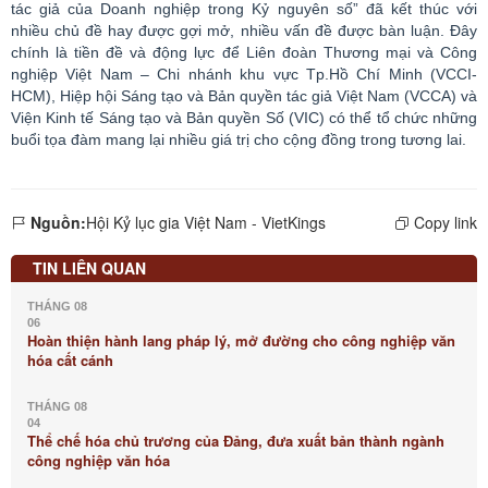
tác giả của Doanh nghiệp trong Kỷ nguyên
số”
đã kết thúc với
nhiều chủ đề hay được gợi mở, nhiều vấn đề được bàn luận. Đây
chính là tiền đề và động lực để Liên đoàn Thương mại và Công
nghiệp Việt Nam – Chi nhánh khu vực Tp.Hồ Chí Minh (VCCI-
HCM), Hiệp hội Sáng tạo và Bản quyền tác giả Việt Nam (VCCA) và
Viện Kinh tế Sáng tạo và Bản quyền Số (VIC) có thể tổ chức những
buổi tọa đàm mang lại nhiều giá trị cho cộng đồng trong tương lai.
Nguồn:
Hội Kỷ lục gia Việt Nam - VietKings
Copy link
TIN LIÊN QUAN
THÁNG 08
06
Hoàn thiện hành lang pháp lý, mở đường cho công nghiệp văn
hóa cất cánh
THÁNG 08
04
Thể chế hóa chủ trương của Đảng, đưa xuất bản thành ngành
công nghiệp văn hóa