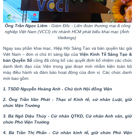
Ông Trần Ngọc Liêm
- Giám Đốc - Liên đoàn thương mại & công
nghiệp Việt Nam (VCCI) chi nhánh HCM
phát biểu khai mạc (Ảnh:
Vietkings
)
Ngay sau phần khai mạc, Hiệp Hội Sáng Tạo và bản quyền tác giả
Việt Nam – đơn vị chủ trì sáng lập của
Viện Kinh Tế Sáng Tạo &
bản Quyền Số
cũng đã công bố các quyết định bổ nhiệm các chức
danh lãnh đạo của Viện trong giai đoạn mới nhằm kiện toàn bộ
máy điều hành và đảm bảo hoạt động của đơn vị. Các chức danh
mới bao gồm:
1. TSDD Nguyễn Hoàng Anh - Chủ tịch Hội đồng Viện
2. Ông Trần Văn Phát - Thạc sĩ Kinh tế, cử nhân Luật, giữ
chức Viện Trưởng
3. Bà Ngô Diệu
Thủy
- Cử nhân QTKD, Cử nhân Anh văn, giữ
chức Phó Viện Trưởng
4. Bà Trần Thị Phấn - Cử nhân kinh tế, giữ chức Phó Viện