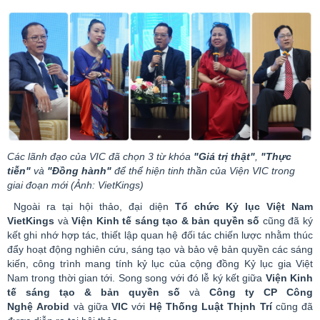
Các lãnh đạo của VIC đã chọn 3 từ khóa
"Giá trị thật"
,
"Thực
tiễn"
và
"Đồng hành"
để thể hiện tinh thần của Viện VIC trong
giai đoạn mới (Ảnh:
VietKings
)
Ngoài ra tại hội thảo, đại diện
Tổ chức Kỷ lục Việt Nam
VietKings
và
Viện Kinh tế sáng tạo & bản quyền số
cũng đã ký
kết ghi nhớ hợp tác, thiết lập quan hệ đối tác chiến lược nhằm thúc
đẩy hoạt động nghiên cứu, sáng tạo và bảo vệ bản quyền các sáng
kiến, công trình mang tính kỷ lục của cộng đồng Kỷ lục gia Việt
Nam trong thời gian tới. Song song với đó lễ ký kết giữa
Viện Kinh
tế sáng tạo & bản quyền số
và
Công ty CP Công
Nghệ
Arobid
và giữa
VIC
với
Hệ Thống Luật Thịnh Trí
cũng đã