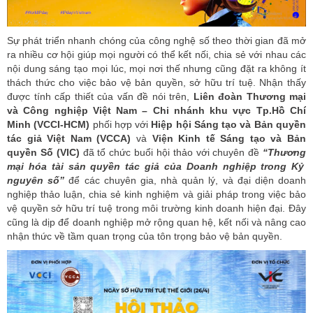
Sự phát triển nhanh chóng của công nghệ số theo thời gian đã mở
ra nhiều cơ hội giúp mọi người có thể kết nối, chia sẻ với nhau các
nội dung sáng tạo mọi lúc, mọi nơi thế nhưng cũng đặt ra không ít
thách thức cho việc bảo vệ bản quyền, sở hữu trí tuệ. Nhận thấy
được tính cấp thiết của vấn đề nói trên,
Liên đoàn Thương mại
và Công nghiệp Việt Nam – Chi nhánh khu vực Tp.Hồ Chí
Minh (VCCI-HCM)
phối hợp với
Hiệp hội Sáng tạo và Bản quyền
tác giả Việt Nam (VCCA)
và
Viện Kinh tế Sáng tạo và Bản
quyền Số (VIC)
đã tổ chức buổi hội thảo với chuyên đề
“Thương
mại hóa tài sản quyền tác giả của Doanh nghiệp trong Kỷ
nguyên
số”
để các chuyên gia, nhà quản lý, và đại diện doanh
nghiệp thảo luận, chia sẻ kinh nghiệm và giải pháp trong việc bảo
vệ quyền sở hữu trí tuệ trong môi trường kinh doanh hiện đại. Đây
cũng là dịp để doanh nghiệp mở rộng quan hệ, kết nối và nâng cao
nhận thức về tầm quan trọng của tôn trọng bảo vệ bản quyền.