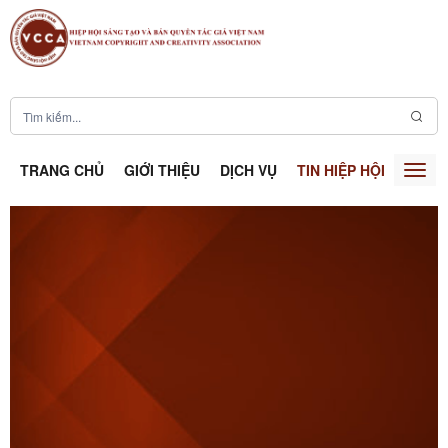
TRANG CHỦ
GIỚI THIỆU
DỊCH VỤ
TIN HIỆP HỘI
SÁNG
Togg
navig