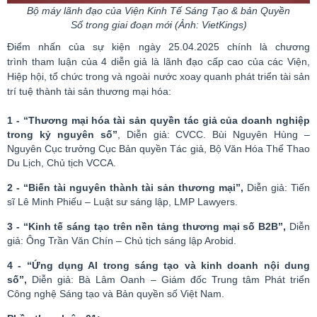
Bộ máy lãnh đạo của Viện Kinh Tế Sáng Tạo & bản Quyền
Số trong giai đoạn mới (Ảnh: VietKings
)
Điểm nhấn của sự kiện ngày 25.04.2025 chính là chương
trình
tham luận
của 4 diễn giả là lãnh đạo cấp cao của các Viện,
Hiệp hội, tổ chức trong và ngoài nước xoay quanh
phát triển tài sản
trí tuệ thành tài sản thương mại hóa:
1 -
“Thương
mại hóa tài sản quyền tác giả của doanh nghiệp
trong kỷ nguyên
số”
, Diễn giả: CVCC. Bùi Nguyên Hùng –
Nguyên Cục trưởng Cục Bản quyền Tác giả, Bộ Văn Hóa Thể Thao
Du Lịch, Chủ tịch VCCA.
2 -
“Biến
tài nguyên thành tài sản thương
mại”
,
Diễn giả: Tiến
sĩ Lê Minh Phiếu – Luật sư sáng lập, LMP
Lawyers
.
3 -
“Kinh
tế sáng tạo trên nền tảng thương mại số B2B”,
Diễn
giả: Ông Trần Văn Chín – Chủ tịch sáng lập
Arobid
.
4 -
“Ứng
dụng AI trong sáng tạo và kinh doanh nội dung
số”
,
Diễn giả: Bà Lâm Oanh – Giám đốc Trung tâm Phát triển
Công nghệ Sáng tạo và Bản quyền số Việt Nam.