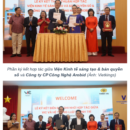
Phần ký kết hợp tác giữa
Viện Kinh tế sáng tạo & bản quyền
số
và
Công ty CP Công Nghệ
Arobid
(Ảnh:
Vietkings
)