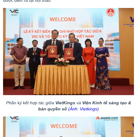
được diễn ra tại hội thảo.
Phần ký kết hợp tác giữa
VietKings
và
Viện Kinh tế sáng tạo &
bản quyền số
(Ảnh:
Vietkings
)