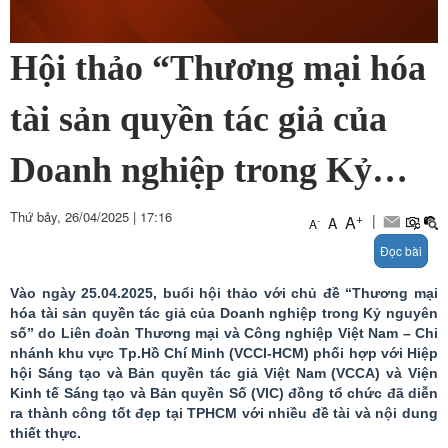
Hội thảo “Thương mại hóa
tài sản quyền tác giả của
Doanh nghiệp trong Kỷ
nguyên số” diễn ra tại
Thứ bảy, 26/04/2025
|
17:16
+
|
A
A
-
A
Đọc bài
Thành phố Hồ Chí Minh
Vào ngày 25.04.2025, buổi hội thảo với chủ đề “Thương mại
hóa tài sản quyền tác giả của Doanh nghiệp trong Kỷ nguyên
số” do Liên đoàn Thương mại và Công nghiệp Việt Nam – Chi
nhánh khu vực Tp.Hồ Chí Minh (VCCI-HCM) phối hợp với Hiệp
hội Sáng tạo và Bản quyền tác giả Việt Nam (VCCA) và Viện
Kinh tế Sáng tạo và Bản quyền Số (VIC) đồng tổ chức đã diễn
ra thành công tốt đẹp tại TPHCM với nhiều đề tài và nội dung
thiết thực.