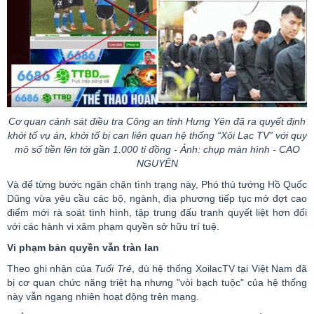
Cơ quan cảnh sát điều tra Công an tỉnh Hưng Yên đã ra quyết định
khởi tố vụ án, khởi tố bị can liên quan hệ thống
“Xôi
Lạc TV” với quy
mô số tiền lên tới gần 1.000 tỉ đồng - Ảnh: chụp màn hình - CAO
NGUYÊN
Và để từng bước ngăn chặn tình trạng này, Phó thủ tướng Hồ Quốc
Dũng vừa yêu cầu các bộ, ngành, địa phương tiếp tục mở đợt cao
điểm mới rà soát tình hình, tập trung đấu tranh quyết liệt hơn đối
với các hành vi xâm phạm quyền
sở hữu trí tuệ
.
Vi phạm bản quyền vẫn tràn lan
Theo ghi nhận của
Tuổi Trẻ
, dù hệ thống
XoilacTV
tại Việt Nam đã
bị cơ quan chức năng triệt hạ nhưng "vòi bạch tuộc" của hệ thống
này vẫn ngang nhiên hoạt động trên mạng.