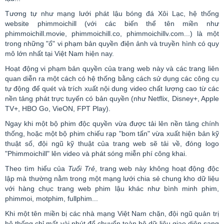
Tương tự như mạng lưới phát lậu bóng đá Xôi Lạc, hệ thống
website
phimmoichill
(với các biến thể tên miền như
phimmoichill
.
movie
,
phimmoichill
.co,
phimmoichillv
.com...) là một
trong những "ổ"
vi phạm bản quyền
điện ảnh và truyền hình có quy
mô lớn nhất tại Việt Nam hiện nay.
Hoạt động vi phạm bản quyền của trang web này và các trang liên
quan diễn ra một cách có hệ thống bằng cách sử dụng các công cụ
tự động để quét và trích xuất nội dung
video
chất lượng cao từ các
nền tảng phát trực tuyến có bản quyền (như
Netflix
,
Disney
+,
Apple
TV+, HBO Go,
VieON
, FPT
Play
).
Ngay khi một bộ phim độc quyền vừa được tải lên nền tảng chính
thống, hoặc một bộ phim chiếu rạp "bom tấn" vừa xuất hiện bản kỹ
thuật số, đội ngũ kỹ thuật của trang web sẽ tải về, đóng
logo
"
Phimmoichill
" lên
video
và phát sóng miễn phí công khai.
Theo tìm hiểu của
Tuổi Trẻ
, trang web này không hoạt động độc
lập mà thường nằm trong một mạng lưới chia sẻ chung kho dữ liệu
với hàng chục trang web phim lậu khác như bình minh phim,
phimmoi
,
motphim
,
fullphim
...
Khi một tên miền bị các nhà mạng Việt Nam chặn, đội ngũ quản trị
hệ thống chỉ mất vài phút để chuyển toàn bộ dữ liệu giao diện sang