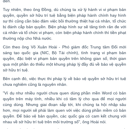
đen.
Tuy nhiên, theo ông Đồng, dù chúng ta xử lý hành vi vi phạm bản
quyền, quyền sở hữu trí tuệ bằng biện pháp hành chính hay hình
sự thì cũng cần bảo đảm việc bồi thường thiệt hại cá nhân, tổ chức
bị đánh cắp bản quyền. Biện pháp hình sự sẽ tăng tính răn đe với
cá nhân và tổ chức vi phạm, còn biện pháp hành chính thì tiền phạt
thường nộp cho Nhà nước.
Còn theo ông Võ Xuân Hoài - Phó giám đốc Trung tâm Đổi mới
sáng tạo quốc gia (NIC, Bộ Tài chính), tình trạng vi phạm bản
quyền, đặc biệt vi phạm bản quyền trên không gian số, thời gian
qua một phần do thiếu một khung pháp lý đầy đủ về bảo vệ quyền
sở hữu trí tuệ.
Bên cạnh đó, việc thực thi pháp lý về bảo vệ quyền sở hữu trí tuệ
chưa nghiêm cũng là nguyên nhân.
"Ví dụ như nhiều người chưa quen dùng phần mền
Word
có bản
quyền trên máy tính, nhiều khi có tâm lý cho qua để mọi người
cùng dùng. Nhưng giai đoạn sắp tới, khi chúng ta hội nhập sâu
hơn, mọi người sẽ phải làm quen với việc dùng phần mềm có bản
quyền. Để bảo vệ bản quyền, các quốc gia có cam kết chung với
nhau về sở hữu trí tuệ trên môi trường số", ông Hoài nói.