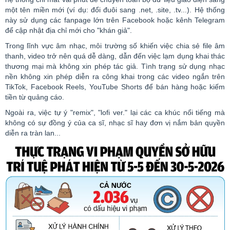
một tên miền mới (ví dụ: đổi đuôi sang .
net
, .
site
, .
tv
...). Hệ thống
này sử dụng các
fanpage
lớn trên
Facebook
hoặc kênh
Telegram
để cập nhật địa chỉ mới cho "khán giả".
Trong lĩnh vực âm nhạc, môi trường số khiến việc chia sẻ
file
âm
thanh,
video
trở nên quá dễ dàng, dẫn đến việc lạm dụng khai thác
thương mại mà không xin phép tác giả. Tình trạng sử dụng nhạc
nền không xin phép diễn ra công khai trong các
video
ngắn trên
TikTok
,
Facebook
Reels
,
YouTube
Shorts
để bán hàng hoặc kiếm
tiền từ quảng cáo.
Ngoài ra, việc tự ý "
remix
", "
lofi
ver
." lại các ca khúc nổi tiếng mà
không có sự đồng ý của ca sĩ, nhạc sĩ hay đơn vị nắm bản quyền
diễn ra tràn lan...