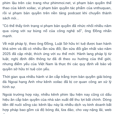
phim lậu trên các trang như
phimmoi
.
net
, vi phạm bản quyền thể
thao của kênh
xoilac
, vi phạm bản quyền tác phẩm của
vnthuquan
,
rồi vi phạm bản quyền trên nền tảng
podcast
khi chuyển thành
sách nói...
"Có thể thấy tình trạng vi phạm bản quyền đã nhức nhối nhiều năm
qua cùng với sự bùng nổ của công nghệ số", ông Đồng nhấn
mạnh.
Về mặt pháp lý, theo ông Đồng, Luật Sở hữu trí tuệ được ban hành
khá sớm và đã có nhiều lần sửa đổi; lần sửa đổi gần nhất vào năm
2025 đã cập nhật, thích ứng với xu thế mới. Hành lang pháp lý từ
luật, nghị định đến thông tư đã đi theo xu hướng của thế giới,
nhưng điểm yếu của Việt Nam là thực thi các quy định về bảo vệ
quyền sở hữu trí tuệ còn yếu.
Thời gian qua nhiều hành vi ăn cắp trắng trợn bản quyền giải bóng
đá Ngoại hạng Anh như kênh
xoilac
đã bị cơ quan công an xử lý
hình sự.
Ngoài trường hợp này, nhiều kênh phim lậu hiện nay cũng có dấu
hiệu ăn cắp bản quyền của nhà sản xuất để thu lợi bất chính. Dòng
tiền để nuôi sống các kênh lậu này là nhiều dịch vụ kinh doanh bất
hợp pháp bao gồm cá độ bóng đá, lừa đảo, cho vay nặng lãi, web