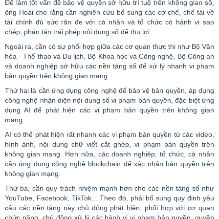
Để làm tốt vấn đề bảo vệ quyền sở hữu trí tuệ trên không gian số,
ông Hoài cho rằng cần nghiên cứu bổ sung các cơ chế, chế tài về
tài chính đủ sức răn đe với cá nhân và tổ chức có hành vi sao
chép, phán tán trái phép nội dung số để thu lợi.
Ngoài ra, cần có sự phối hợp giữa các cơ quan thực thi như Bộ Văn
hóa - Thể thao và Du lịch, Bộ Khoa học và Công nghệ, Bộ Công an
và doanh nghiệp sở hữu các nền tảng số để xử lý nhanh vi phạm
bản quyền trên không gian mạng.
Thứ hai là cần ứng dụng công nghệ để bảo vệ bản quyền, áp dụng
công nghệ nhận diện nội dung số vi phạm bản quyền, đặc biệt ứng
dụng AI để phát hiện các vi phạm bản quyền trên không gian
mạng.
AI có thể phát hiện rất nhanh các vi phạm bản quyền từ các
video
,
hình ảnh, nội dung chữ viết cắt ghép, vi phạm bản quyền trên
không gian mạng. Hơn nữa, các doanh nghiệp, tổ chức, cá nhân
cần ứng dụng công nghệ
blockchain
để xác nhận bản quyền trên
không gian mạng.
Thứ ba, cần quy trách nhiệm mạnh hơn cho các nền tảng số như
YouTube
,
Facebook
,
TikTok
... Theo đó, phải bổ sung quy định yêu
cầu các nền tảng này chủ động phát hiện, phối hợp với cơ quan
chức năng, chủ động xử lý các hành vi vi phạm bản quyền, quyền