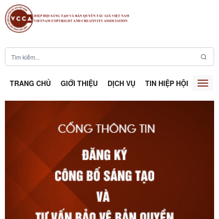
TRANG CHỦ
GIỚI THIỆU
DỊCH VỤ
TIN HIỆP HỘI
SÁNG
Togg
navig