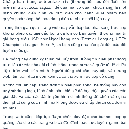
Chẳng hạn, trang web
xoilacztu
.
tv
(thường liên tục đổi đuôi tên
miền như
ztu
,
zccz
,
zzgzz
... để qua mặt cơ quan chức năng) là một
minh chứng điển hình và trực diện cho hành vi vi phạm
bản
quyền
phát sóng thể thao đang diễn ra nhức nhối hiện nay.
Trong thời gian qua, trang web này vẫn tiếp tục phát sóng trực tiếp
không phép các giải đấu bóng đá lớn có bản quyền thương mại trị
giá hàng triệu USD như Ngoại hạng Anh (
Premier
League
), UEFA
Champions
League
,
Serie
A, La
Liga
cũng như các giải đấu của đội
tuyển quốc gia.
Hệ thống này dùng kỹ thuật để "lấy trộm" luồng tín hiệu phát sóng
trực tiếp từ các nhà đài chính thống trong nước và quốc tế để chiếu
"lậu" trên web của mình. Người dùng chỉ cần truy cập vào trang
web, tìm trận đấu muốn xem và có thể xem trực tiếp dễ dàng.
Không chỉ "ăn cắp" trắng trợn tín hiệu phát sóng, hệ thống này còn
tự ý sử dụng
logo
, hình ảnh, bản thiết kế đồ họa độc quyền của các
giải đấu và của các đài truyền hình chính thống để chèn vào giao
diện phát sóng của mình mà không được sự chấp thuận của đơn vị
sở hữu.
Trang web cũng tiếp tục được chèn dày đặc các
banner
,
popup
quảng cáo cho các trang web cá độ, đánh bạc trực tuyến,
game
bài
lậu...